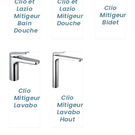
Clio et
Clio et
VASQUES
Clio
Lazio
Lazio
Mitigeur
Mitigeur
Mitigeur
Bidet
MIROIRS ET ECLAIRAGES
Bain
Douche
Douche
PAROIS DE DOUCHE
RECEVEURS DE DOUCHE
S
DÉTAILS
ROBINETTERIE
Clio
Clio
Mitigeur
CONTACT
Mitigeur
Lavabo
Lavabo
Haut