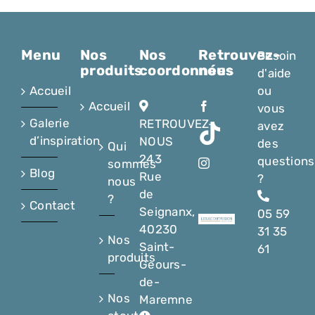
Menu
Nos
Nos
Retrouvez-
Besoin
produits
coordonnées
nous
d'aide
Accueil
ou
Accueil
vous
Galerie
RETROUVEZ-
avez
d’inspiration
NOUS
des
Qui
243
questions
sommes
Blog
Rue
?
nous
de
?
Contact
Seignanx,
05 59
40230
31 35
Nos
Saint-
61
produits
Geours-
de-
Nos
Maremne