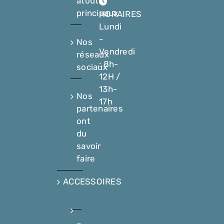
atouts
principaux
HORAIRES
Lundi
-
Nos
Vendredi
réseaux
: 8h-
sociaux
12H /
13h-
Nos
17h
partenaires
ont
du
savoir
faire
ACCESSOIRES