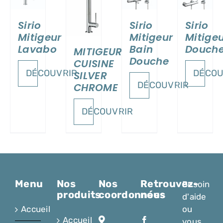
ILS
DÉTAILS
DÉTAILS
DÉTAILS
Sirio
Sirio
Sirio
Mitigeur
Mitigeur
Mitige
Lavabo
Bain
Douch
MITIGEUR
Douche
CUISINE
DÉCOUVRIR
DÉCOU
SILVER
DÉCOUVRIR
CHROME
DÉCOUVRIR
Menu
Nos
Nos
Retrouvez-
Besoin
produits
coordonnées
nous
d'aide
Accueil
ou
Accueil
vous