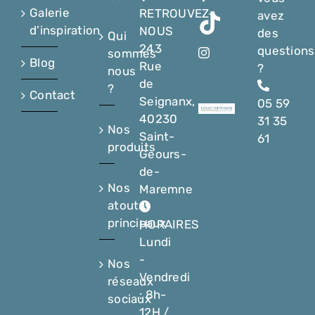
Galerie
RETROUVEZ-
avez
d’inspiration
NOUS
des
Qui
243
questions
sommes
Blog
Rue
?
nous
de
?
Contact
Seignanx,
05 59
40230
31 35
Nos
Saint-
61
produits
Geours-
de-
Nos
Maremne
atouts
principaux
HORAIRES
Lundi
-
Nos
Vendredi
réseaux
: 8h-
sociaux
12H /