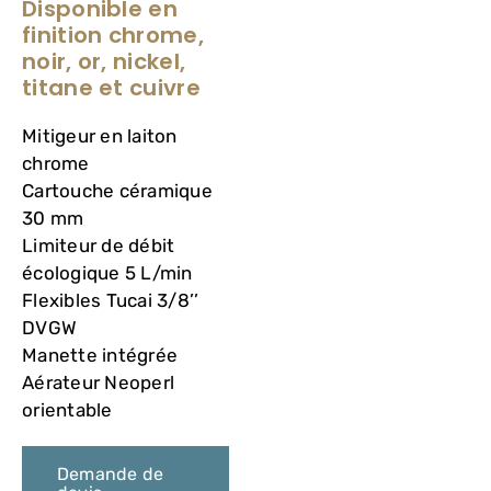
Disponible en
VASQUES
finition chrome,
noir, or, nickel,
MIROIRS ET ECLAIRAGES
titane et cuivre
Mitigeur en laiton
PAROIS DE DOUCHE
chrome
Cartouche céramique
30 mm
RECEVEURS DE DOUCHE
Limiteur de débit
écologique 5 L/min
ROBINETTERIE
Flexibles Tucai 3/8’’
DVGW
Manette intégrée
CONTACT
Aérateur Neoperl
orientable
Demande de