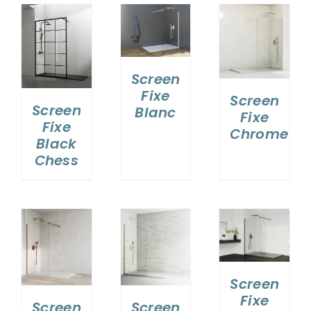
VASQUES
DÉTAILS
DÉTAILS
MIROIRS ET ECLAIRAGES
S
Screen
Fixe
PAROIS DE DOUCHE
Screen
Screen
Blanc
Fixe
Fixe
Chrome
Black
RECEVEURS DE DOUCHE
Chess
ROBINETTERIE
CONTACT
DÉTAILS
DÉTAILS
S
Screen
Fixe
Screen
Screen