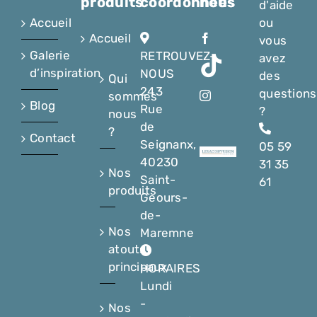
produits
coordonnées
nous
d'aide
Accueil
ou
Accueil
vous
Galerie
RETROUVEZ-
avez
d’inspiration
NOUS
des
Qui
243
questions
sommes
Blog
Rue
?
nous
de
?
Contact
Seignanx,
05 59
40230
31 35
Nos
Saint-
61
produits
Geours-
de-
Nos
Maremne
atouts
principaux
HORAIRES
Lundi
-
Nos