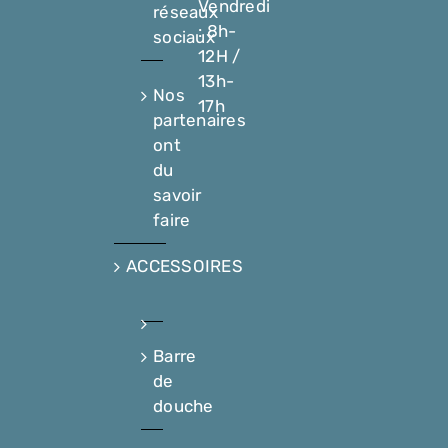
Vendredi
réseaux
: 8h-
sociaux
12H /
13h-
Nos
17h
partenaires
ont
du
savoir
faire
ACCESSOIRES
Barre
de
douche