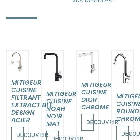
vos attentes.
ILS
DÉTAILS
DÉTAILS
DÉTAILS
MITIGEUR
MITIGEUR
CUISINE
CUISINE
MITIGEUR
MITIGE
FILTRANT
DIOR
CUISINE
CUISIN
EXTRACTIBLE
CHROME
NOAH
ROUND
DESIGN
NOIR
CHROM
ACIER
DÉCOUVRIR
MAT
DÉCOU
DÉCOUVRIR
DÉCOUVRIR