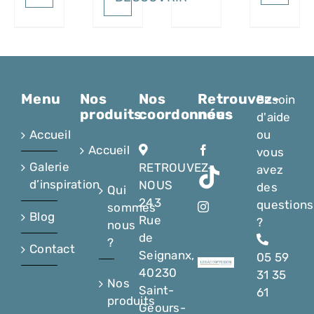
Menu
Nos
Nos
Retrouvez-
Besoin
produits
coordonnées
nous
d'aide
Accueil
ou
Accueil
vous
Galerie
RETROUVEZ-
avez
d’inspiration
NOUS
des
Qui
243
questions
sommes
Blog
Rue
?
nous
de
?
Contact
Seignanx,
05 59
40230
31 35
Nos
Saint-
61
produits
Geours-