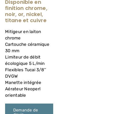
Disponible en
VASQUES
finition chrome,
noir, or, nickel,
MIROIRS ET ECLAIRAGES
titane et cuivre
Mitigeur en laiton
PAROIS DE DOUCHE
chrome
Cartouche céramique
30 mm
RECEVEURS DE DOUCHE
Limiteur de débit
écologique 5 L/min
ROBINETTERIE
Flexibles Tucai 3/8’’
DVGW
Manette intégrée
CONTACT
Aérateur Neoperl
orientable
Demande de