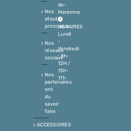
de-
Nos
Maremne
atouts
principaux
HORAIRES
Lundi
-
Nos
Vendredi
réseaux
: 8h-
sociaux
12H /
13h-
Nos
17h
partenaires
ont
du
savoir
faire
ACCESSOIRES