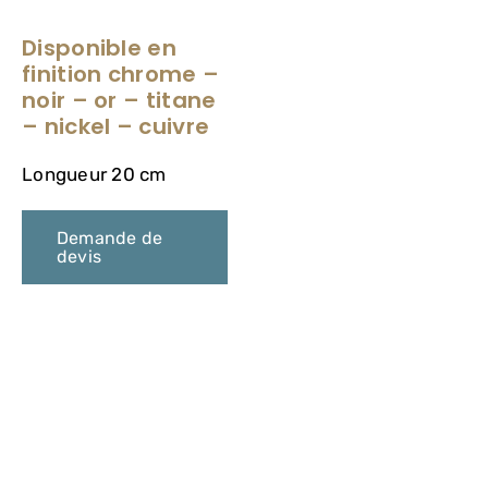
VASQUES
Disponible en
finition chrome –
MIROIRS ET ECLAIRAGES
noir – or – titane
– nickel – cuivre
PAROIS DE DOUCHE
Longueur 20 cm
RECEVEURS DE DOUCHE
Demande de
devis
ROBINETTERIE
CONTACT