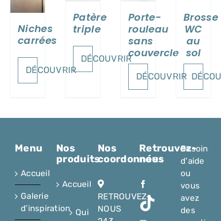
Patère
Porte-
Brosse
Niches
triple
rouleau
WC
carrées
sans
au
couvercle
sol
DÉCOUVRIR
DÉCOUVRIR
DÉCOUVRIR
DÉCOU
Menu
Nos
Nos
Retrouvez-
Besoin
produits
coordonnées
nous
d'aide
Accueil
ou
Accueil
vous
Galerie
RETROUVEZ-
avez
d’inspiration
NOUS
des
Qui
243