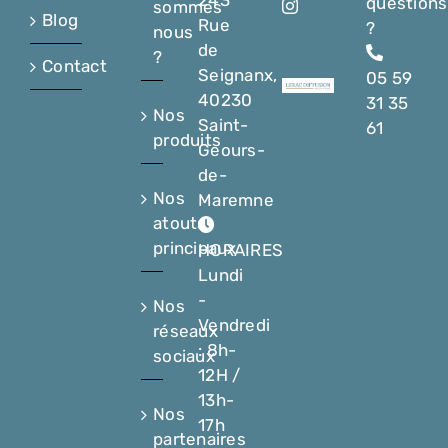
questions
sommes
Blog
Rue
?
nous
de
?
Contact
Seignanx,
05 59
40230
31 35
Nos
Saint-
61
produits
Geours-
de-
Nos
Maremne
atouts
principaux
HORAIRES
Lundi
-
Nos
Vendredi
réseaux
: 8h-
sociaux
12H /
13h-
Nos
17h
partenaires