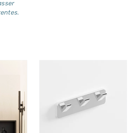
asser
tentes.
LS