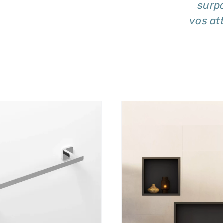
surp
vos at
DÉTAI
DÉTAILS