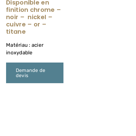
Disponible en
VASQUES
finition chrome –
noir – nickel –
MIROIRS ET ECLAIRAGES
cuivre – or –
titane
PAROIS DE DOUCHE
Matériau : acier
inoxydable
RECEVEURS DE DOUCHE
Demande de
devis
ROBINETTERIE
CONTACT