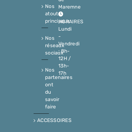
Nos
Maremne
atouts
principaux
HORAIRES
Lundi
-
Nos
Vendredi
réseaux
: 8h-
sociaux
12H /
13h-
Nos
17h
partenaires
ont
du
savoir
faire
ACCESSOIRES