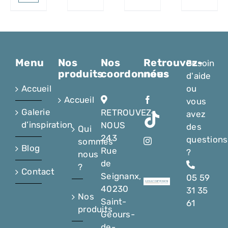
Menu
Nos
Nos
Retrouvez-
Besoin
produits
coordonnées
nous
d'aide
Accueil
ou
Accueil
vous
Galerie
RETROUVEZ-
avez
d’inspiration
NOUS
des
Qui
243
questions
sommes
Blog
Rue
?
nous
de
?
Contact
Seignanx,
05 59
40230
31 35
Nos
Saint-
61
produits
Geours-
de-