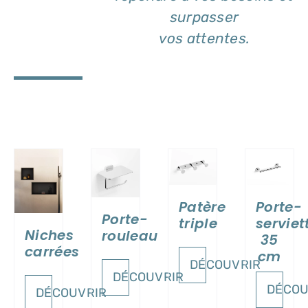
surpasser
vos attentes.
DÉTAILS
DÉTAILS
DÉTAILS
ILS
Patère
Porte-
Porte-
triple
serviet
Niches
rouleau
35
carrées
cm
DÉCOUVRIR
DÉCOUVRIR
DÉCOU
DÉCOUVRIR