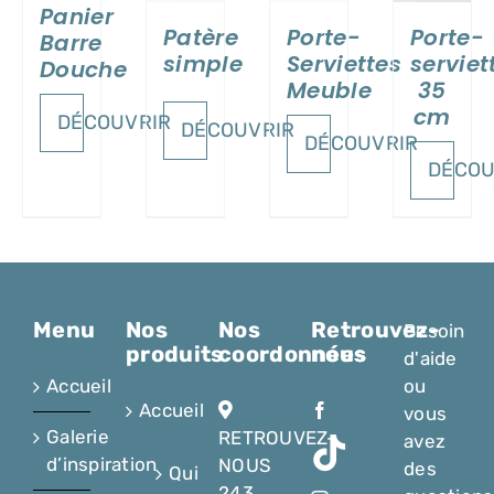
Panier
Patère
Porte-
Porte-
Barre
simple
Serviettes
serviet
Douche
Meuble
35
cm
DÉCOUVRIR
DÉCOUVRIR
DÉCOUVRIR
DÉCOU
Menu
Nos
Nos
Retrouvez-
Besoin
produits
coordonnées
nous
d'aide
Accueil
ou
Accueil
vous
Galerie
RETROUVEZ-
avez
d’inspiration
NOUS
des
Qui
243