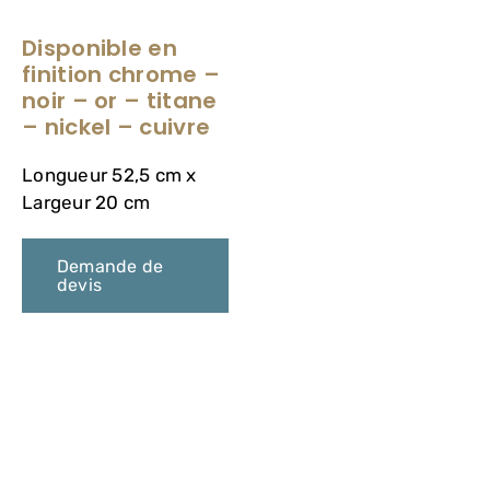
VASQUES
Disponible en
finition chrome –
MIROIRS ET ECLAIRAGES
noir – or – titane
– nickel – cuivre
PAROIS DE DOUCHE
Longueur 52,5 cm x
Largeur 20 cm
RECEVEURS DE DOUCHE
Demande de
devis
ROBINETTERIE
CONTACT