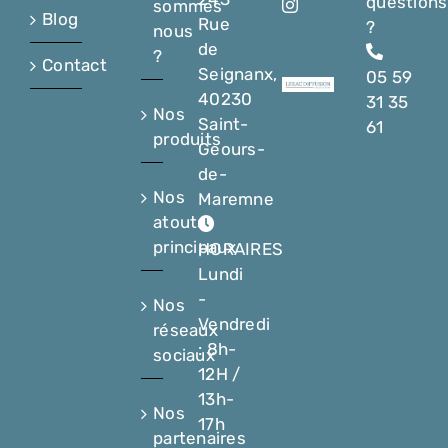
questions
sommes
Blog
Rue
?
nous
de
?
Contact
Seignanx,
05 59
40230
31 35
Nos
Saint-
61
produits
Geours-
de-
Nos
Maremne
atouts
principaux
HORAIRES
Lundi
-
Nos
Vendredi
réseaux
: 8h-
sociaux
12H /
13h-
Nos
17h
partenaires