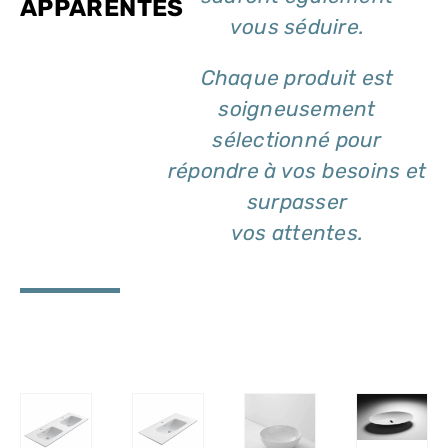
APPARENTÉS
vous séduire.
Chaque produit est
soigneusement
sélectionné pour
répondre à vos besoins et
surpasser
vos attentes.
DÉTAILS
ILS
DÉTAILS
DÉTAILS