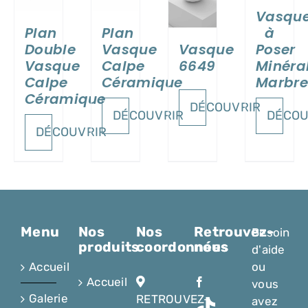
Vasqu
à
Plan
Plan
Vasque
Poser
Double
Vasque
6649
Minéra
Vasque
Calpe
Marbre
Calpe
Céramique
Céramique
DÉCOUVRIR
DÉCOU
DÉCOUVRIR
DÉCOUVRIR
Menu
Nos
Nos
Retrouvez-
Besoin
produits
coordonnées
nous
d'aide
Accueil
ou
Accueil
vous
Galerie
RETROUVEZ-
avez