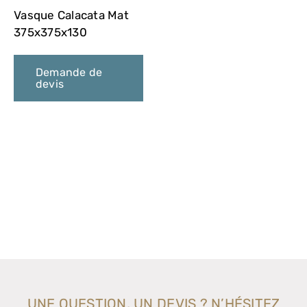
VASQUES
Vasque Calacata Mat
375x375x130
MIROIRS ET ECLAIRAGES
Demande de
devis
PAROIS DE DOUCHE
RECEVEURS DE DOUCHE
ROBINETTERIE
CONTACT
UNE QUESTION, UN DEVIS ? N’HÉSITEZ