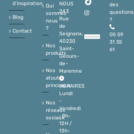
d’inspiration
NOUS
des
Qui
243
questions
sommes
Blog
Rue
?
nous
de
?
Contact
Seignanx,
05 59
40230
31 35
Nos
Saint-
61
produits
Geours-
de-
Nos
Maremne
atouts
principaux
HORAIRES
Lundi
-
Nos
Vendredi
réseaux
: 8h-
sociaux
12H /
13h-