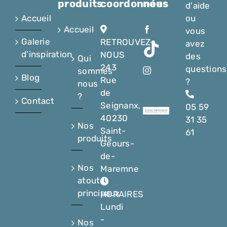
produits
coordonnées
nous
d'aide
Accueil
ou
Accueil
vous
Galerie
RETROUVEZ-
avez
d’inspiration
NOUS
des
Qui
243
questions
sommes
Blog
Rue
?
nous
de
?
Contact
Seignanx,
05 59
40230
31 35
Nos
Saint-
61
produits
Geours-
de-
Nos
Maremne
atouts
principaux
HORAIRES
Lundi
-
Nos