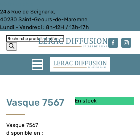
05 59 31 35 61
243 Rue de Seignanx,
40230 Saint-Geours-de-Maremne
Lundi - Vendredi : 8h-12H / 13h-17h
Passer
Recherche
au
de
contenu
produits
Toggle
Accueil
Navigation
Vasque 7567
ACCESSOIRES
En stock
MEUBLES DE SALLE DE BAIN
Vasque 7567
disponible en :