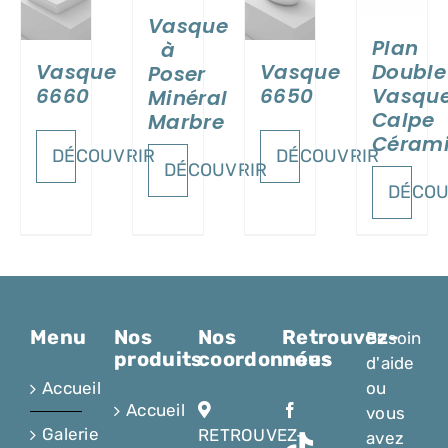
Vasque
Plan
à
Vasque
Vasque
Double
Poser
6660
6650
Vasqu
Minéral
Calpe
Marbre
Céram
DÉCOUVRIR
DÉCOUVRIR
DÉCOUVRIR
DÉCOU
Menu
Nos
Nos
Retrouvez-
Besoin
produits
coordonnées
nous
d'aide
Accueil
ou
Accueil
vous
Galerie
RETROUVEZ-
avez