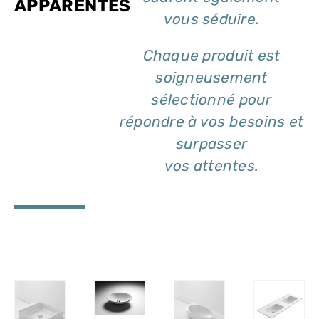
APPARENTÉS
vous séduire.
Chaque produit est
soigneusement
sélectionné pour
répondre à vos besoins et
surpasser
vos attentes.
DÉTAILS
DÉTAILS
ILS
DÉTAILS