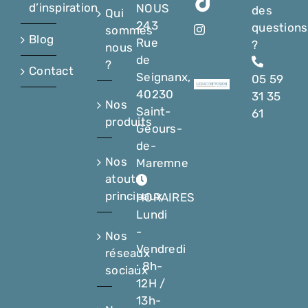
d’inspiration
NOUS
des
Qui
243
questions
sommes
Blog
Rue
?
nous
de
?
Contact
Seignanx,
05 59
40230
31 35
Nos
Saint-
61
produits
Geours-
de-
Nos
Maremne
atouts
principaux
HORAIRES
Lundi
-
Nos
Vendredi
réseaux
: 8h-
sociaux
12H /
13h-