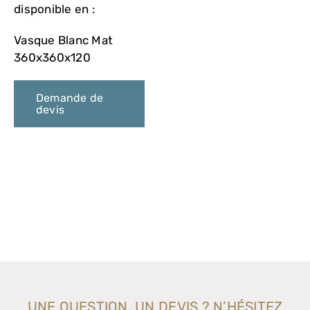
VASQUES
disponible en :
Vasque Blanc Mat
MIROIRS ET ECLAIRAGES
360x360x120
PAROIS DE DOUCHE
Demande de
devis
RECEVEURS DE DOUCHE
ROBINETTERIE
CONTACT
UNE QUESTION, UN DEVIS ? N’HÉSITEZ