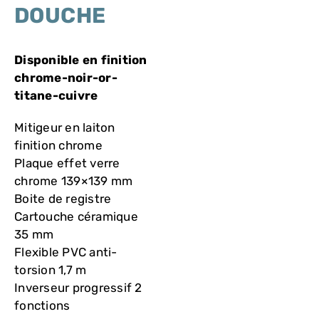
VASQUES
DOUCHE
MIROIRS ET ECLAIRAGES
Disponible en finition
chrome-noir-or-
titane-cuivre
PAROIS DE DOUCHE
Mitigeur en laiton
RECEVEURS DE DOUCHE
finition chrome
Plaque effet verre
chrome 139×139 mm
ROBINETTERIE
Boite de registre
Cartouche céramique
35 mm
CONTACT
Flexible PVC anti-
torsion 1,7 m
Inverseur progressif 2
fonctions