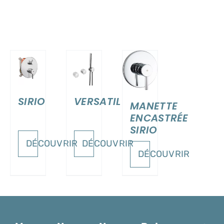
ILS
DÉTAILS
DÉTAILS
SIRIO
VERSATIL
MANETTE
ENCASTRÉE
SIRIO
DÉCOUVRIR
DÉCOUVRIR
DÉCOUVRIR