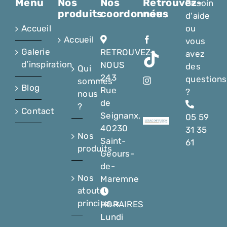
Menu
Nos
Nos
Retrouvez-
Besoin
produits
coordonnées
nous
d'aide
Accueil
ou
Accueil
vous
Galerie
RETROUVEZ-
avez
d’inspiration
NOUS
des
Qui
243
questions
sommes
Blog
Rue
?
nous
de
?
Contact
Seignanx,
05 59
40230
31 35
Nos
Saint-
61
produits
Geours-
de-
Nos
Maremne
atouts
principaux
HORAIRES
Lundi