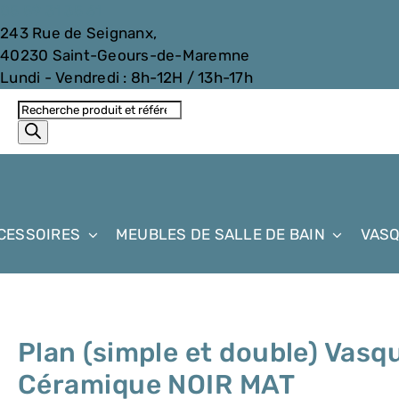
05 59 31 35 61
243 Rue de Seignanx,
40230 Saint-Geours-de-Maremne
Lundi - Vendredi : 8h-12H / 13h-17h
Passer
Recherche
au
de
contenu
produits
CESSOIRES
MEUBLES DE SALLE DE BAIN
VAS
Plan (simple et double) Vasq
Céramique NOIR MAT