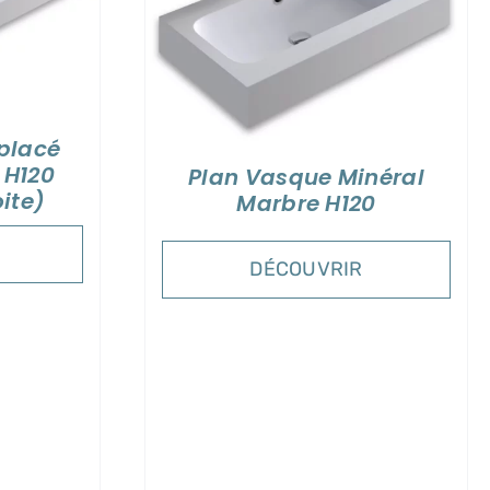
LS
placé
 H120
Plan Vasque Minéral
ite)
Marbre H120
DÉCOUVRIR