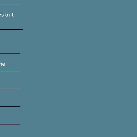
es ont
he