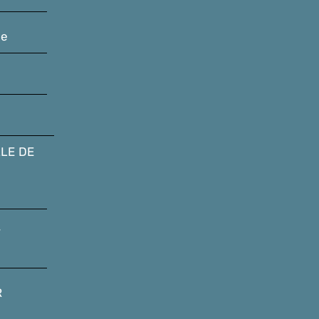
le
LE DE
T
R