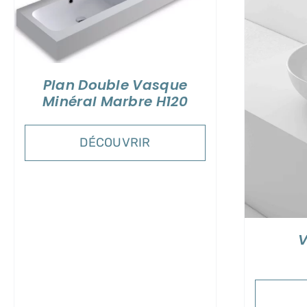
Plan Double Vasque
DÉTAILS
Minéral Marbre H120
DÉCOUVRIR
V