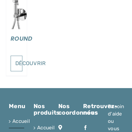
ILS
ROUND
DÉCOUVRIR
Menu
Nos
Nos
Retrouvez-
Besoin
produits
coordonnées
nous
d'aide
Accueil
ou
Accueil
vous