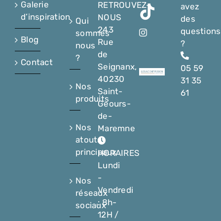
Galerie
RETROUVEZ-
avez
d’inspiration
NOUS
des
Qui
243
questions
sommes
Blog
Rue
?
nous
de
?
Contact
Seignanx,
05 59
40230
31 35
Nos
Saint-
61
produits
Geours-
de-
Nos
Maremne
atouts
principaux
HORAIRES
Lundi
-
Nos
Vendredi
réseaux
: 8h-
sociaux
12H /