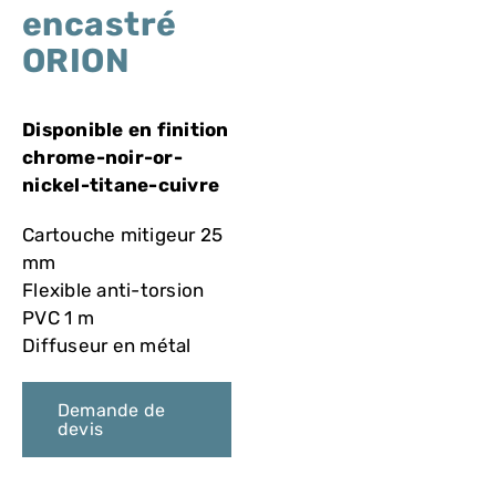
VASQUES
encastré
ORION
MIROIRS ET ECLAIRAGES
Disponible en finition
PAROIS DE DOUCHE
chrome-noir-or-
nickel-titane-cuivre
RECEVEURS DE DOUCHE
Cartouche mitigeur 25
mm
Flexible anti-torsion
ROBINETTERIE
PVC 1 m
Diffuseur en métal
CONTACT
Demande de
devis