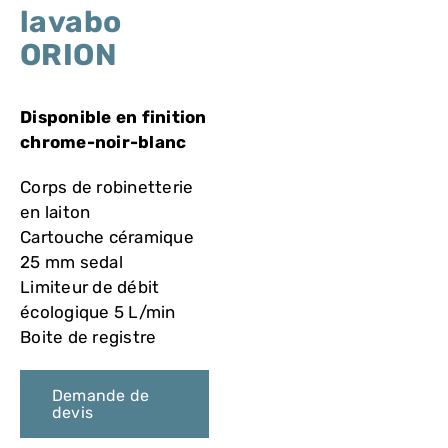
VASQUES
lavabo
ORION
MIROIRS ET ECLAIRAGES
Disponible en finition
PAROIS DE DOUCHE
chrome-noir-blanc
Corps de robinetterie
RECEVEURS DE DOUCHE
en laiton
Cartouche céramique
25 mm sedal
ROBINETTERIE
Limiteur de débit
écologique 5 L/min
CONTACT
Boite de registre
Demande de
devis