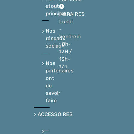
atouts
principaux
HORAIRES
Lundi
-
Nos
Vendredi
réseaux
: 8h-
sociaux
12H /
13h-
Nos
17h
partenaires
ont
du
savoir
faire
ACCESSOIRES