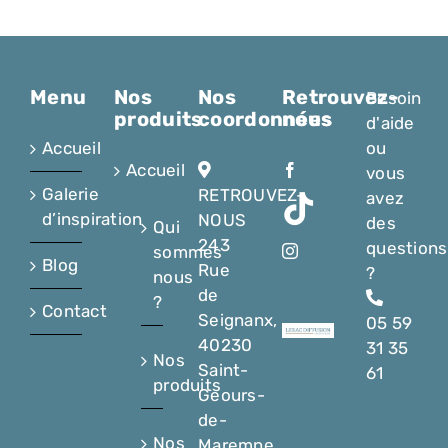
Menu
Nos
Nos
Retrouvez-
Besoin
produits
coordonnées
nous
d'aide
Accueil
ou
Accueil
vous
Galerie
RETROUVEZ-
avez
d’inspiration
NOUS
des
Qui
243
questions
sommes
Blog
Rue
?
nous
de
?
Contact
Seignanx,
05 59
40230
31 35
Nos
Saint-
61
produits
Geours-
de-
Nos
Maremne