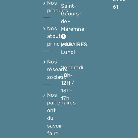
Nos
Saint-
61
produits
Geours-
de-
Nos
Maremne
atouts
principaux
HORAIRES
Lundi
-
Nos
Vendredi
réseaux
: 8h-
sociaux
12H /
13h-
Nos
17h
partenaires
ont
du
savoir
faire