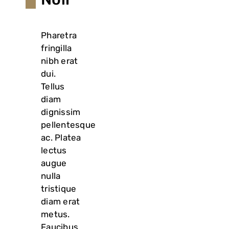
VASQUES
Pharetra
MIROIRS ET ECLAIRAGES
fringilla
nibh erat
PAROIS DE DOUCHE
dui.
Tellus
diam
RECEVEURS DE DOUCHE
dignissim
pellentesque
ac. Platea
ROBINETTERIE
lectus
augue
CONTACT
nulla
tristique
diam erat
metus.
Faucibus