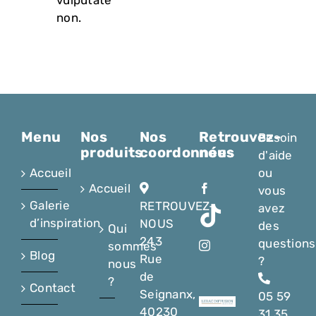
non.
Menu
Nos
Nos
Retrouvez-
Besoin
produits
coordonnées
nous
d'aide
Accueil
ou
Accueil
vous
Galerie
RETROUVEZ-
avez
d’inspiration
NOUS
des
Qui
243
questions
sommes
Blog
Rue
?
nous
de
?
Contact
Seignanx,
05 59
40230
31 35