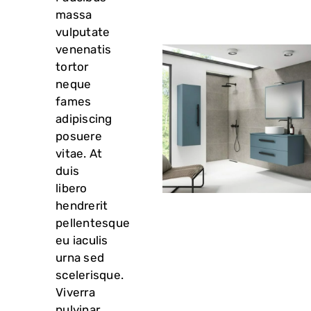
massa
vulputate
venenatis
tortor
neque
fames
adipiscing
posuere
vitae. At
duis
libero
hendrerit
pellentesque
eu iaculis
urna sed
scelerisque.
Viverra
pulvinar