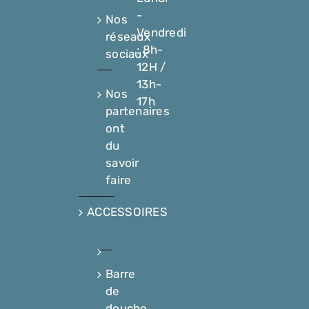
-
Nos
Vendredi
réseaux
: 8h-
sociaux
12H /
13h-
Nos
17h
partenaires
ont
du
savoir
faire
ACCESSOIRES
Barre
de
douche