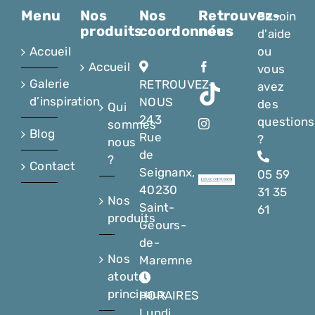
Menu
Nos
Nos
Retrouvez-
Besoin
produits
coordonnées
nous
d'aide
Accueil
ou
Accueil
vous
Galerie
RETROUVEZ-
avez
d’inspiration
NOUS
des
Qui
243
questions
sommes
Blog
Rue
?
nous
de
?
Contact
Seignanx,
05 59
40230
31 35
Nos
Saint-
61
produits
Geours-
de-
Nos
Maremne
atouts
principaux
HORAIRES
Lundi