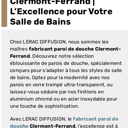
Clermont-Ferrand |
VASQUES
L’Excellence pour Votre
Salle de Bains
MIROIRS ET ECLAIRAGES
PAROIS DE DOUCHE
Chez LERAC DIFFUSION, nous sommes les
maîtres
fabricant paroi de douche Clermont-
Ferrand
. Découvrez notre sélection
RECEVEURS DE DOUCHE
éblouissante de parois de douche, spécialement
conçues pour s’adapter à tous les styles de salle
ROBINETTERIE
de bains. Optez pour la modernité avec nos
parois en verre trempé ultra-transparent, ou
laissez-vous séduire par nos finitions en
CONTACT
aluminium chromé ou en acier inoxydable pour
une touche de sophistication.
Avec LERAC DIFFUSION, le
fabricant paroi de
douche
Clermont-Ferrand
, l’excellence est à