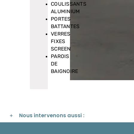
COULISSANTS
ALUMINIUM
PORTES
BATTANTES
VERRES
FIXES
SCREEN
PAROIS
DE
BAIGNOIRE
Nous intervenons aussi :