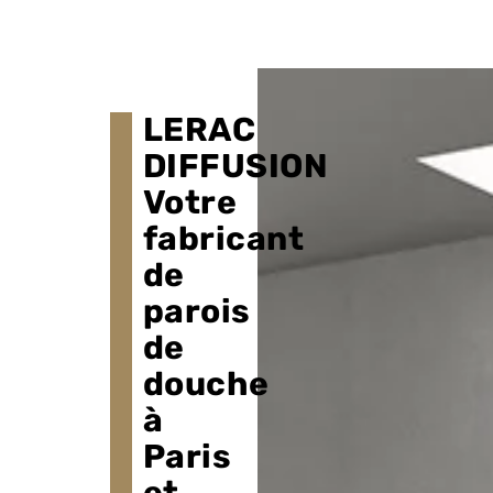
LERAC
DIFFUSION
Votre
fabricant
de
parois
de
douche
à
Paris