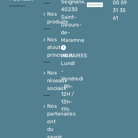
Seignanx,
05 59
40230
31 35
Nos
Saint-
61
produits
Geours-
de-
Nos
Maremne
atouts
principaux
HORAIRES
Lundi
-
Nos
Vendredi
réseaux
: 8h-
sociaux
12H /
13h-
Nos
17h
partenaires
ont
du
savoir