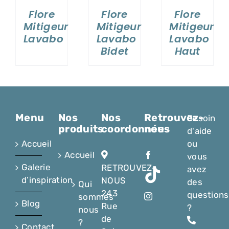
VASQUES
Fiore
Fiore
Fiore
Mitigeur
Mitigeur
Mitigeur
MIROIRS ET ECLAIRAGES
Lavabo
Lavabo
Lavabo
Bidet
Haut
PAROIS DE DOUCHE
RECEVEURS DE DOUCHE
Menu
Nos
Nos
Retrouvez-
Besoin
produits
coordonnées
nous
d'aide
ROBINETTERIE
Accueil
ou
Accueil
vous
Galerie
RETROUVEZ-
avez
CONTACT
d’inspiration
NOUS
des
Qui
243
questions
sommes
Blog
Rue
?
nous
de
?
Contact